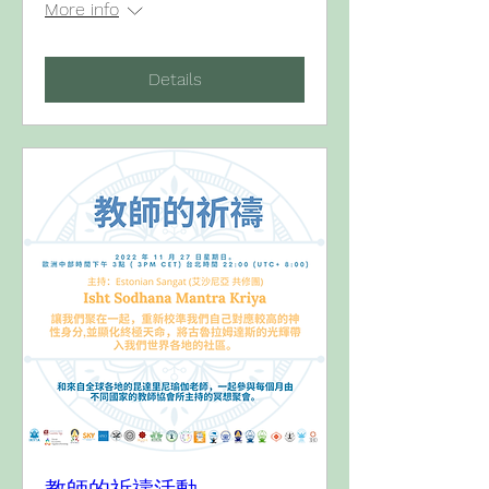
More info
Details