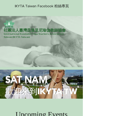
IKYTA Taiwan Facebook 粉絲專頁
社團法人臺灣昆達里尼瑜伽教師協會
International Kundalini Yoga Teachers Association
Taiwan
(IKYTA Taiwan)
SAT NAM
歡迎來到IKYTA TW
Upcoming Events