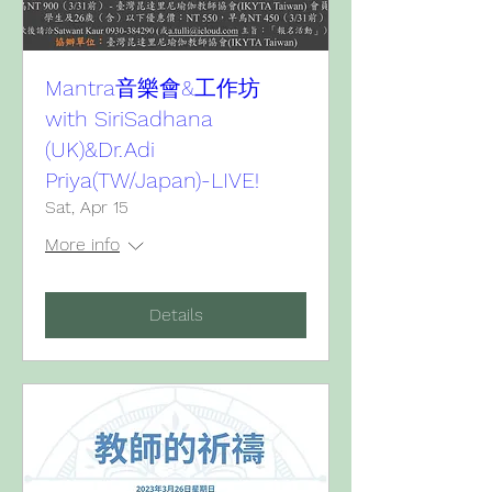
Mantra音樂會&工作坊
with SiriSadhana
(UK)&Dr.Adi
Priya(TW/Japan)-LIVE!
Sat, Apr 15
More info
Details