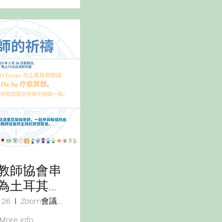
教師協會串
為土耳其與
亞一起療癒
 26
Zoom會議編號：813 7392 9291
祈福捐助。
More info