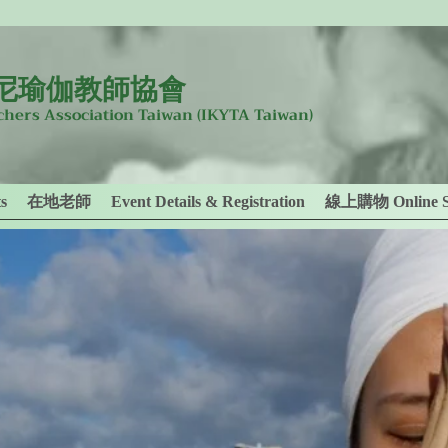
尼瑜伽教師協會
achers Association Taiwan
(IKYTA Taiwan)
s
在地老師
Event Details & Registration
線上購物 Online S