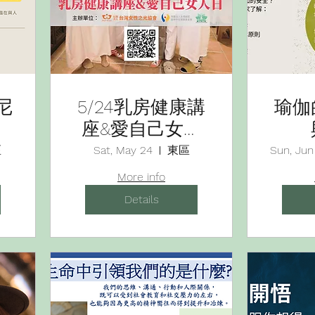
尼
5/24乳房健康講
瑜伽
拜
座&愛自己女人
日
區
Sat, May 24
東區
Sun, Jun
More info
Details