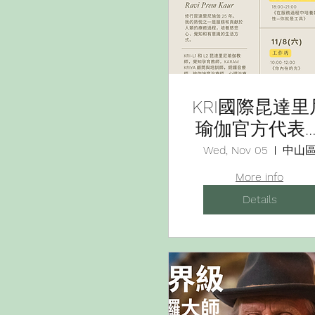
KRI國際昆達里
瑜伽官方代表
訪活動
Wed, Nov 05
中山
More info
Details