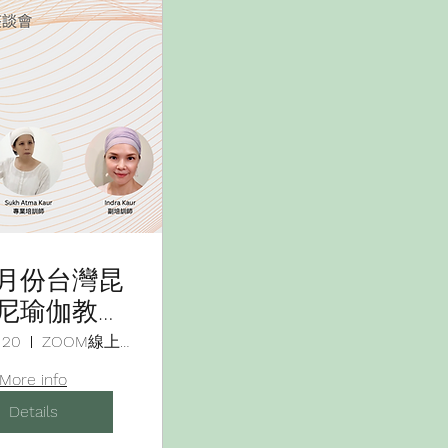
月份台灣昆
尼瑜伽教師
座談會：培
 20
ZOOM線上會議室
師之路》
More info
Details