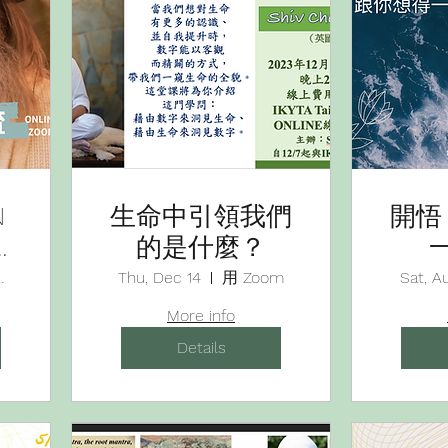
N
生命中引領我們
開悟
鑼
的是什麼？
分
線上會議室
Thu, Dec 14
用 Zoom
Sat, A
More info
Details