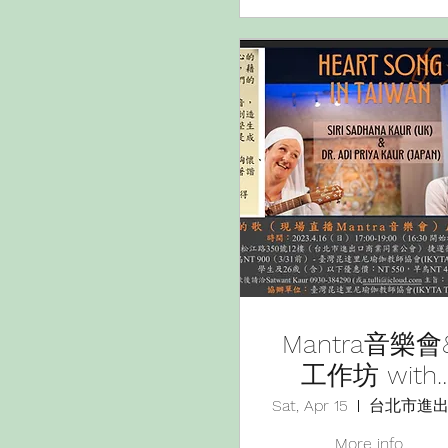
Mantra音樂會
工作坊 with
SiriSadhana
Sat, Apr 15
(UK)&Dr.Adi
More info