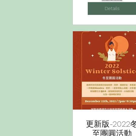
Priya(TW/Japan
Details
LIVE!
更新版-2022
至團圓活動