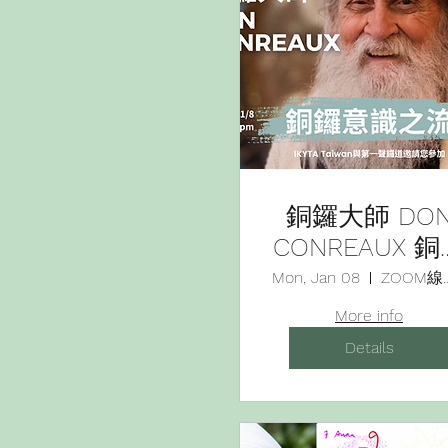
銅鑼大師 DO
CONREAUX 銅
意識線上對談
Mon, Jan 08
ZOOM
享會
More info
Details