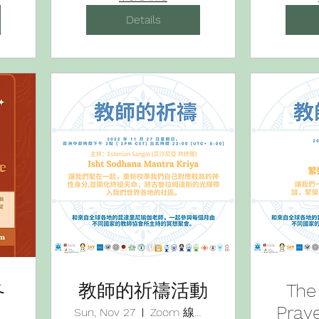
)-
Details
冬
教師的祈禱活動
The
Pra
Sun, Nov 27
Zoom 線上活動