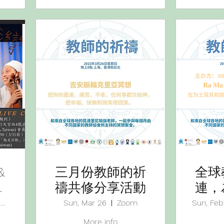
&
三月份教師的祈
全球
禱共修分享活動
連，
敘利
台北市進出口商業同業公會（12樓）
Sun, Mar 26
Zoom
Sun, Feb
冥想
More info