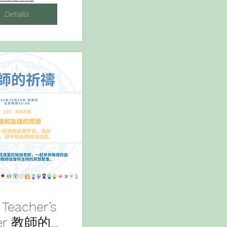
Details
 Teacher’s
yer 教師的祈