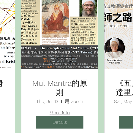
身
Mul Mantra的原
《五
則
達里
協會
業同業公會
Thu, Jul 13
用 Zoom
Sat, May
訓
More info
Details