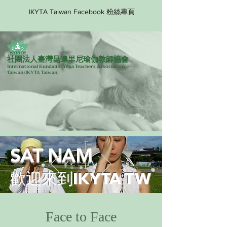
IKYTA Taiwan Facebook 粉絲專頁
社團法人臺灣昆達里尼瑜伽教師協會
International Kundalini Yoga Teachers Association
Taiwan
(IKYTA Taiwan)
SAT NAM
歡迎來到IKYTA TW
Face to Face