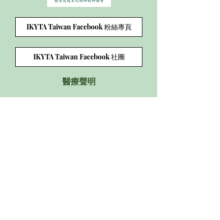
IKYTA Taiwan Facebook 粉絲專頁
IKYTA Taiwan Facebook 社團
醫療聲明
聯絡方式：
連絡電話:
0909-370913
Email:
ikyta.tw@gmail.com
Line ID:
0909-370913
會址:
台中市西區忠誠街34號1樓
加入協會的app （請使用手機打開連結，下載
app）:
http://wix.to/2MD7BVU
©2018 by ikytaiwan. Proudly created with Wix.com