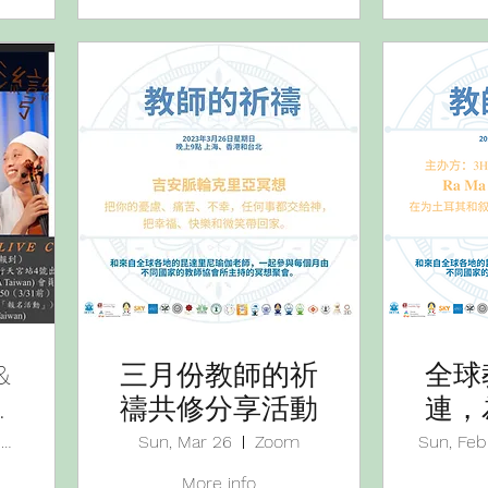
&
三月份教師的祈
全球
禱共修分享活動
連，
敘利
台北市進出口商業同業公會（12樓）
Sun, Mar 26
Zoom
Sun, Feb
冥想
More info