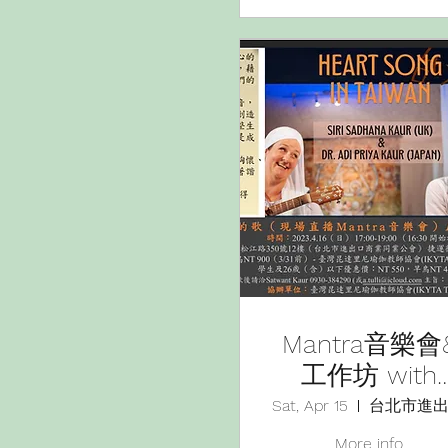
Mantra音樂會
工作坊 with
SiriSadhana
Sat, Apr 15
(UK)&Dr.Adi
More info