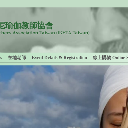
尼瑜伽教師協會
achers Association Taiwan
(IKYTA Taiwan)
s
在地老師
Event Details & Registration
線上購物 Online S