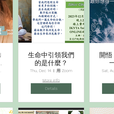
N
生命中引領我們
開悟
鑼
的是什麼？
分
線上會議室
Thu, Dec 14
用 Zoom
Sat, A
More info
Details