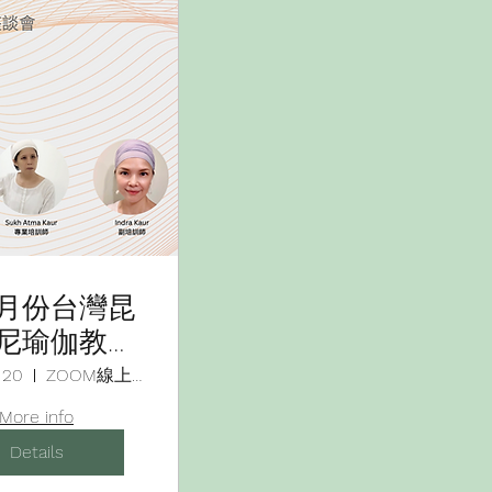
月份台灣昆
尼瑜伽教師
座談會：培
 20
ZOOM線上會議室
師之路》
More info
Details