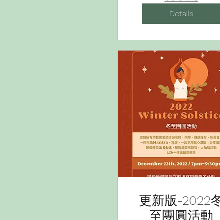
Priya(TW/Japan
Details
LIVE!
更新版-2022
至團圓活動