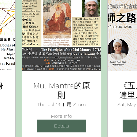
身
Mul Mantra的原
《五
則
達里
協會
業同業公會
Thu, Jul 13
用 Zoom
Sat, May
訓
More info
Details