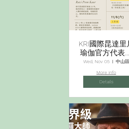
KRI國際昆達里
瑜伽官方代表
訪活動
Wed, Nov 05
中山
More info
Details