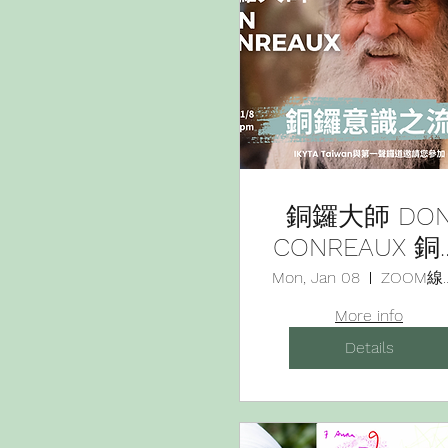
銅鑼大師 DO
CONREAUX 銅
意識線上對談
Mon, Jan 08
ZOOM
享會
More info
Details