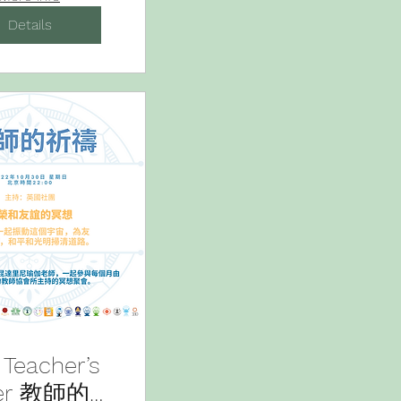
Details
 Teacher’s
yer 教師的祈