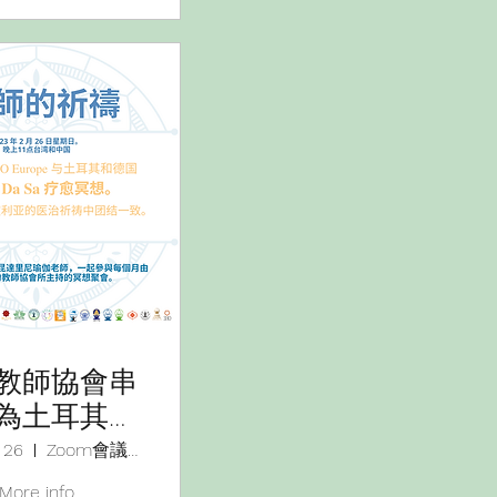
教師協會串
為土耳其與
亞一起療癒
 26
Zoom會議編號：813 7392 9291
祈福捐助。
More info