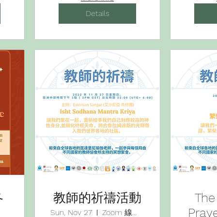
)-
Details
冬
教師的祈禱活動
The
Pra
Sun, Nov 27
Zoom 線上活動