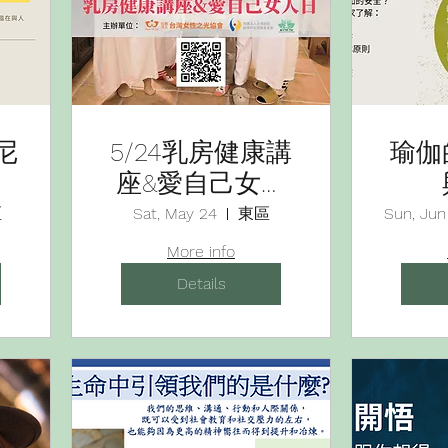
尼
5/24乳房健康講
瑜伽
拜
座&愛自己女人
日
區
Sat, May 24
東區
Sun, Jun
More info
Details