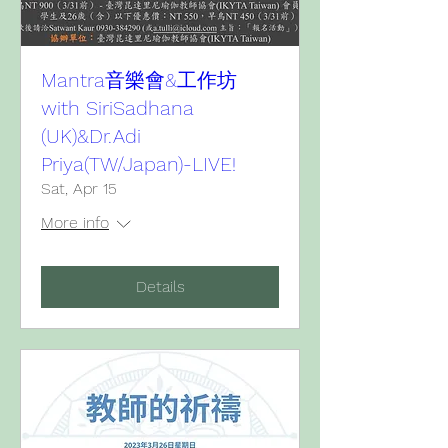
Mantra音樂會&工作坊
with SiriSadhana
(UK)&Dr.Adi
Priya(TW/Japan)-LIVE!
Sat, Apr 15
More info
Details