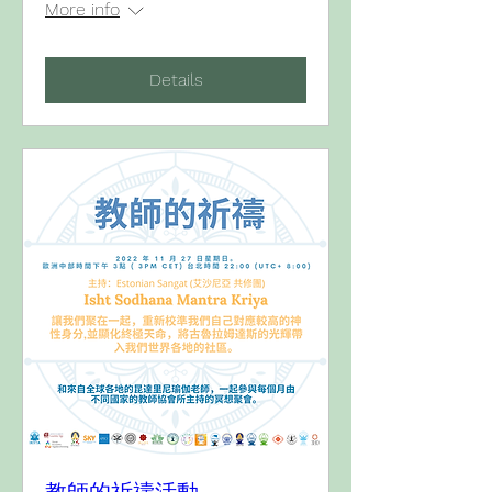
More info
Details