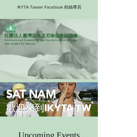
IKYTA Taiwan Facebook 粉絲專頁
社團法人臺灣昆達里尼瑜伽教師協會
International Kundalini Yoga Teachers Association
Taiwan
(IKYTA Taiwan)
SAT NAM
歡迎來到IKYTA TW
Upcoming Events