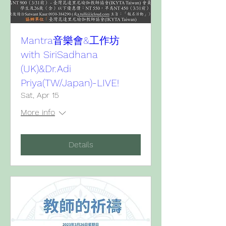
Mantra音樂會&工作坊
with SiriSadhana
(UK)&Dr.Adi
Priya(TW/Japan)-LIVE!
Sat, Apr 15
More info
Details