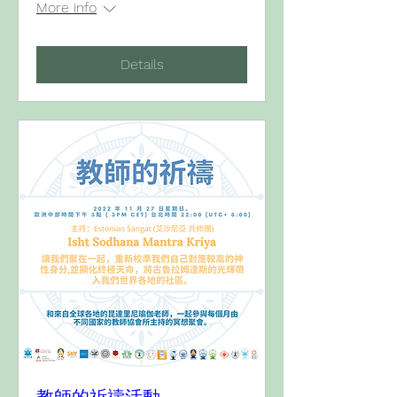
More info
Details