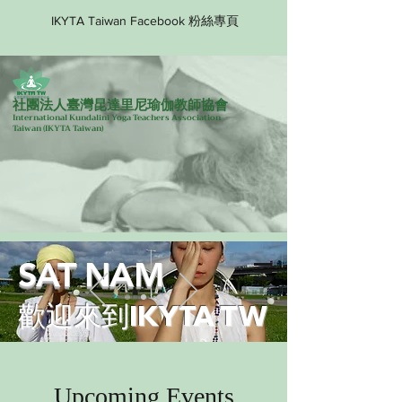
IKYTA Taiwan Facebook 粉絲專頁
社團法人臺灣昆達里尼瑜伽教師協會
International Kundalini Yoga Teachers Association
Taiwan
(IKYTA Taiwan)
SAT NAM
歡迎來到IKYTA TW
Upcoming Events