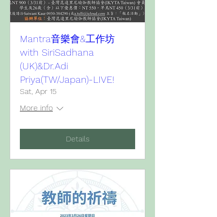
Mantra音樂會&工作坊
with SiriSadhana
(UK)&Dr.Adi
Priya(TW/Japan)-LIVE!
Sat, Apr 15
More info
Details