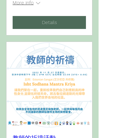
More info
Details