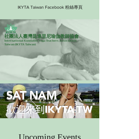
IKYTA Taiwan Facebook 粉絲專頁
社團法人臺灣昆達里尼瑜伽教師協會
International Kundalini Yoga Teachers Association
Taiwan
(IKYTA Taiwan)
SAT NAM
歡迎來到IKYTA TW
Upcoming Events