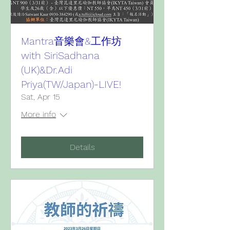
Mantra音樂會&工作坊
with SiriSadhana
(UK)&Dr.Adi
Priya(TW/Japan)-LIVE!
Sat, Apr 15
More info
Details