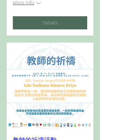
More info
Details