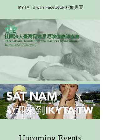
IKYTA Taiwan Facebook 粉絲專頁
社團法人臺灣昆達里尼瑜伽教師協會
International Kundalini Yoga Teachers Association
Taiwan
(IKYTA Taiwan)
SAT NAM
歡迎來到IKYTA TW
Upcoming Events