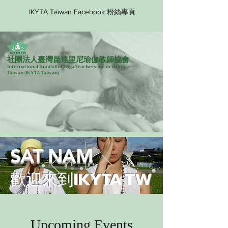
IKYTA Taiwan Facebook 粉絲專頁
社團法人臺灣昆達里尼瑜伽教師協會
International Kundalini Yoga Teachers Association
Taiwan
(IKYTA Taiwan)
SAT NAM
歡迎來到IKYTA TW
Upcoming Events