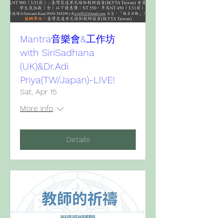
Mantra音樂會&工作坊
with SiriSadhana
(UK)&Dr.Adi
Priya(TW/Japan)-LIVE!
Sat, Apr 15
More info
Details