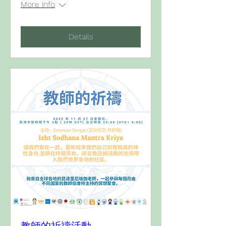
More info
Details