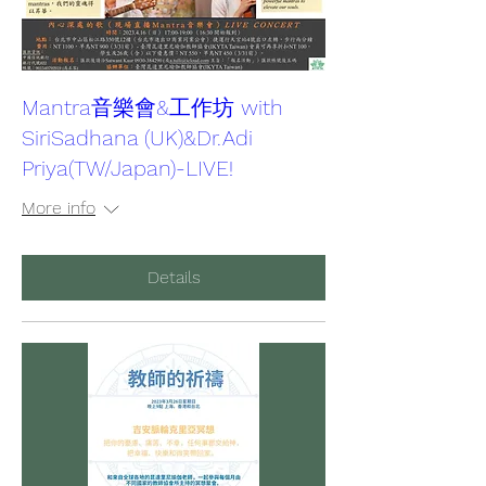
Mantra音樂會&工作坊 with
SiriSadhana (UK)&Dr.Adi
Priya(TW/Japan)-LIVE!
More info
Details