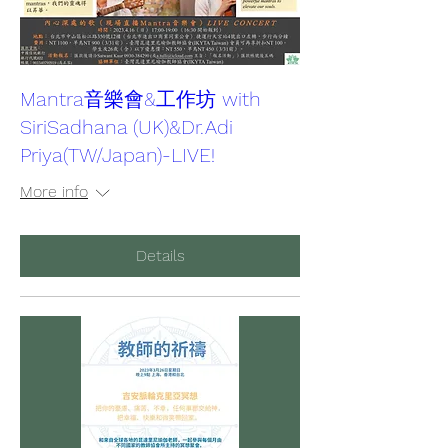
Mantra音樂會&工作坊 with
SiriSadhana (UK)&Dr.Adi
Priya(TW/Japan)-LIVE!
More info
Details