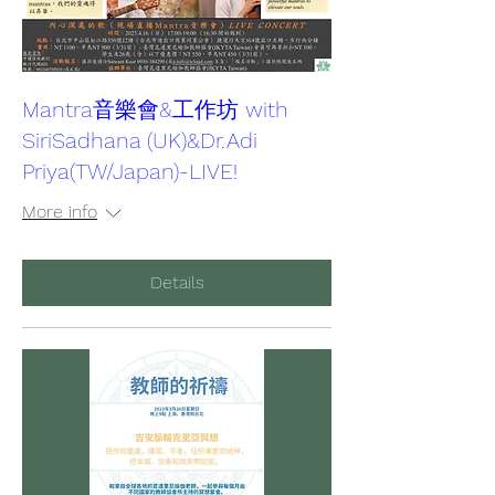
Mantra音樂會&工作坊 with
SiriSadhana (UK)&Dr.Adi
Priya(TW/Japan)-LIVE!
More info
Details