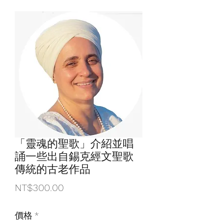
「靈魂的聖歌」介紹並唱
誦一些出自錫克經文聖歌
傳統的古老作品
Price
NT$300.00
價格
*