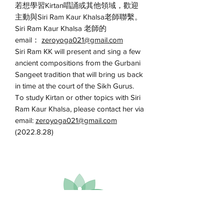
若想學習Kirtan唱誦或其他領域，歡迎
主動與Siri Ram Kaur Khalsa老師聯繫。
Siri Ram Kaur Khalsa 老師的
email：
zeroyoga021@gmail.com
Siri Ram KK will present and sing a few
ancient compositions from the Gurbani
Sangeet tradition that will bring us back
in time at the court of the Sikh Gurus.
To study Kirtan or other topics with Siri
Ram Kaur Khalsa, please contact her via
email:
zeroyoga021@gmail.com
(2022.8.28)