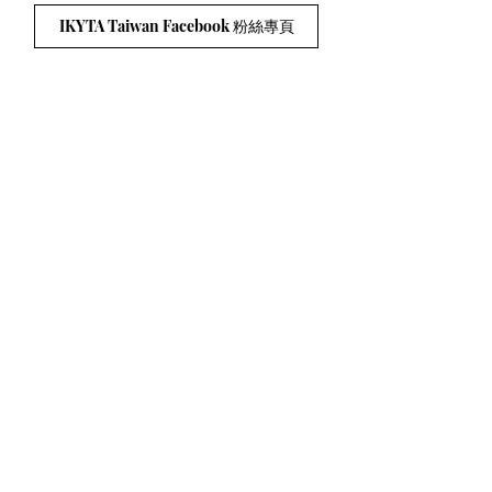
IKYTA Taiwan Facebook 粉絲專頁
IKYTA Taiwan Facebook 社團
醫療聲明
聯絡方式：
連絡電話:
0909-370913
Email:
ikyta.tw@gmail.com
Line ID:
0909-370913
會址:
台中市西區忠誠街34號1樓
加入協會的app （請使用手機打開連結，下載
app）:
http://wix.to/2MD7BVU
©2018 by ikytaiwan. Proudly created with Wix.com