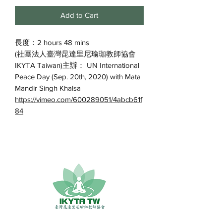
Add to Cart
長度：2 hours 48 mins
(社團法人臺灣昆達里尼瑜珈教師協會
IKYTA Taiwan)主辦： UN International
Peace Day (Sep. 20th, 2020) with Mata
Mandir Singh Khalsa
https://vimeo.com/600289051/4abcb61f
84