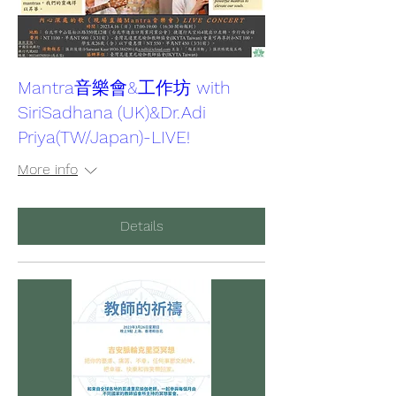
Mantra音樂會&工作坊 with
SiriSadhana (UK)&Dr.Adi
Priya(TW/Japan)-LIVE!
More info
Details